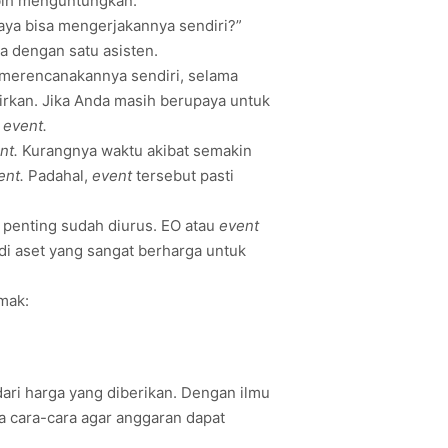
ebih menguntungkan.
saya bisa mengerjakannya sendiri?”
a dengan satu asisten.
k merencanakannya sendiri, selama
kirkan. Jika Anda masih berupaya untuk
h
event.
nt.
Kurangnya waktu akibat semakin
ent.
Padahal,
event
tersebut pasti
penting sudah diurus. EO atau
event
di aset yang sangat berharga untuk
mak:
ri harga yang diberikan. Dengan ilmu
 cara-cara agar anggaran dapat