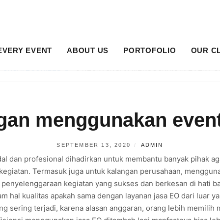
EVERY EVENT
ABOUT US
PORTOFOLIO
OUR C
UNCATEGORIZED
9 KEUNTUNGAN MENGGUNAKAN EVENT O
gan menggunakan event
SEPTEMBER 13, 2020
ADMIN
dal dan profesional dihadirkan untuk membantu banyak pihak 
egiatan. Termasuk juga untuk kalangan perusahaan, menggunak
h penyelenggaraan kegiatan yang sukses dan berkesan di hati 
alam hal kualitas apakah sama dengan layanan jasa EO dari lua
 sering terjadi, karena alasan anggaran, orang lebih memilih m