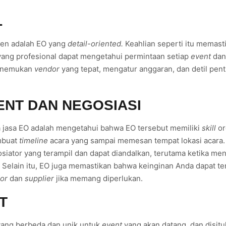
L
lien adalah EO yang
detail-oriented.
Keahlian seperti itu memast
 yang profesional dapat mengetahui permintaan setiap
event
dan
menemukan
vendor
yang tepat, mengatur anggaran, dan detil pen
ENT DAN NEGOSIASI
 jasa EO adalah mengetahui bahwa EO tersebut memiliki
skill
or
mbuat
timeline
acara yang sampai memesan tempat lokasi acara
siator yang terampil dan dapat diandalkan, terutama ketika me
.
Selain itu, EO juga memastikan bahwa keinginan Anda dapat ter
or
dan
supplier
jika memang diperlukan.
T
ang berbeda dan unik untuk
event
yang akan datang, dan disit