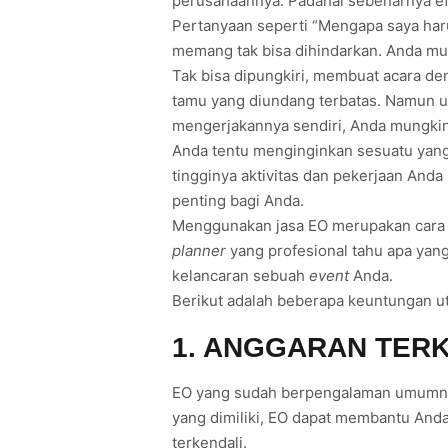
perusahaannya. Padahal sebenarnya ef
Pertanyaan seperti “Mengapa saya ha
memang tak bisa dihindarkan. Anda mu
Tak bisa dipungkiri, membuat acara de
tamu yang diundang terbatas. Namun 
mengerjakannya sendiri, Anda mungki
Anda tentu menginginkan sesuatu yang 
tingginya aktivitas dan pekerjaan An
penting bagi Anda.
Menggunakan jasa EO merupakan cara y
planner
yang profesional tahu apa yang
kelancaran sebuah
event
Anda.
Berikut adalah beberapa keuntungan u
1. ANGGARAN TER
EO yang sudah berpengalaman umumnya 
yang dimiliki, EO dapat membantu And
terkendali.