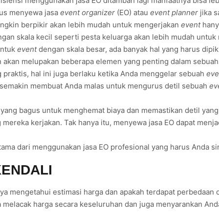
isiensi menggunakan jasa EO ditambah lagi manfaatnya bisa l
rus menyewa jasa
event organizer
(EO) atau
event planner
jika 
ngkin berpikir akan lebih mudah untuk mengerjakan
event
hany
ngan skala kecil seperti pesta keluarga akan lebih mudah untu
untuk
event
dengan skala besar, ada banyak hal yang harus dipi
n akan melupakan beberapa elemen yang penting dalam sebua
praktis, hal ini juga berlaku ketika Anda menggelar sebuah
eve
da semakin membuat Anda malas untuk mengurus detil sebuah
ev
ang bagus untuk menghemat biaya dan memastikan detil yang 
 mereka kerjakan. Tak hanya itu, menyewa jasa EO dapat menja
tama dari menggunakan jasa EO profesional yang harus Anda si
KENDALI
mengetahui estimasi harga dan apakah terdapat perbedaan da
a melacak harga secara keseluruhan dan juga menyarankan Anda